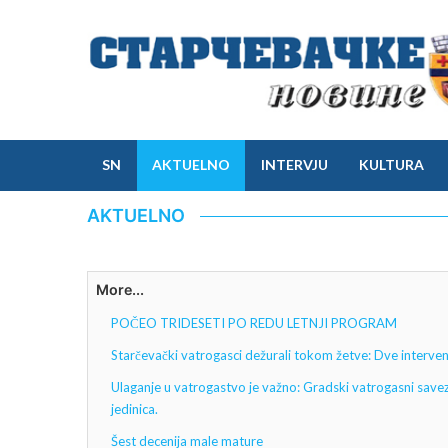
SN
AKTUELNO
INTERVJU
KULTURA
AKTUELNO
More...
POČEO TRIDESETI PO REDU LETNJI PROGRAM
Starčevački vatrogasci dežurali tokom žetve: Dve interven
Ulaganje u vatrogastvo je važno: Gradski vatrogasni save
jedinica.
Šest decenija male mature