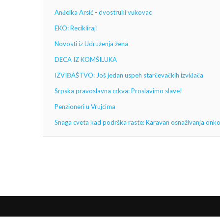
Anđelka Arsić - dvostruki vukovac
EKO: Recikliraj!
Novosti iz Udruženja žena
DECA IZ KOMŠILUKA
IZVIĐAŠTVO: Još jedan uspeh starčevačkih izviđača
Srpska pravoslavna crkva: Proslavimo slave!
Penzioneri u Vrujcima
Snaga cveta kad podrška raste: Karavan osnaživanja onkol