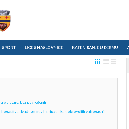
SPORT
LICE S NASLOVNICE
KAFENISANJE U ĐERMU
cije u ataru, bez povređenih
z bogatiji za dvadeset novih pripadnika dobrovoljih vatrogasnih