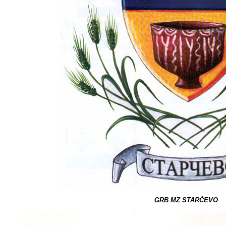
GRB M
Z STARČEVO