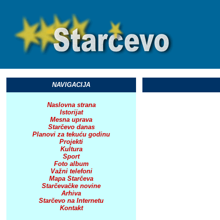
NAVIGACIJA
Naslovna strana
Istorijat
Mesna uprava
Starčevo danas
Planovi za tekuću godinu
Projekti
Kultura
Sport
Foto album
Važni telefoni
Mapa Starčeva
Starčevačke novine
Arhiva
Starčevo na Internetu
Kontakt