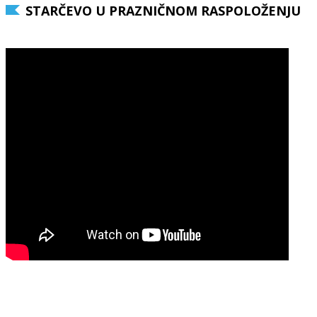
STARČEVO U PRAZNIČNOM RASPOLOŽENJU