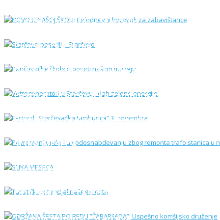
Starčevci posetili – Starčevo
Pančevačke škole u poseti našem muzeju
Vetrogeneratori u Starčevu - dah zelene energ
Festival „Starčevačka tamburica“ 3. novembra
Privremeni prekid u vodosnabdevanju zbog rem
SLIKA MESECA
Turistički potencijal našeg mesta
ODRŽANA ŠESTA PO REDU ”ŽABARIJADA”: Uspeš
Tragovi prošlosti Starčeva