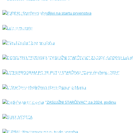
Leto u muzeju
“Neolićanke“ bez predaha
DODELJENA PRIZNANJA “ZASLUŽNI STARČEVAC“ Z
LETNJI PROGRAM PO 28. PUT U STARČEVU: “Dan
U Starčevu obeležena slava Ognjena Marija
Dodeljena priznanja "ZASLUŽNI STARČEVAC" za
SLIKA MESECA
FUDBAL: Novi trener na putu do uspeha