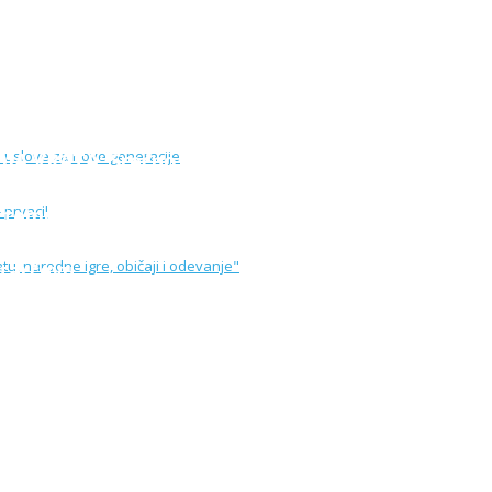
VANjE: Stvaramo bolje uslove za nove generaci
VRATA: Srećno, đaci - prvaci!
emu "Starčevo u Banatu, narodne igre, običaji i 
Starčevu
ije
a