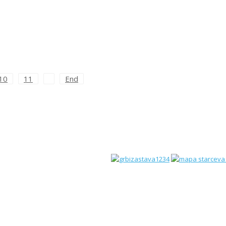
10
11
End