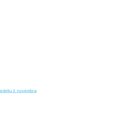
ije
onta trafo stanica u nedelju 3. novembra
no komšijsko druženje