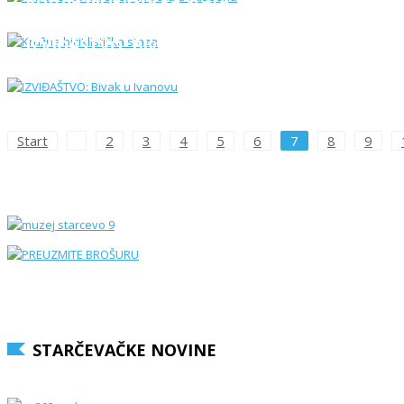
Kružna biciklistička staza
IZVIĐAŠTVO: Bivak u Ivanovu
Start
2
3
4
5
6
7
8
9
STARČEVAČKE NOVINE