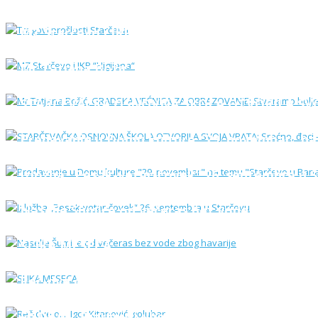
MZ Starčevo i JKP “Higijena“
Mr Tatjana Božić, GRADSKA VEĆNICA ZA OBRAZO
STARČEVAČKA OSNOVNA ŠKOLA OTVORILA SVOJA 
Predavanje u Domu kulture "29. novembar" na t
Izložba „Pesak-vetar-čovek“ 26. septembra u 
Naselje Šumice od večeras bez vode zbog havar
SLIKA MESECA
Reč-dve o...: Igor Kitanović, golubar
FUDBAL: Starčevci ubedljivi na startu prvenstv