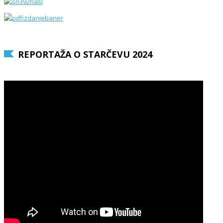
REPORTAŽA O STARČEVU 2024