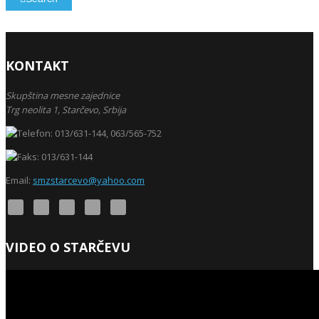
KONTAKT
Skupština mesne zajednice
Trg neolita 1,
Starčevo,
Srbija
013/631-144, 063/565-752
013/631-144
Email:
smzstarcevo@yahoo.com
VIDEO O STARČEVU