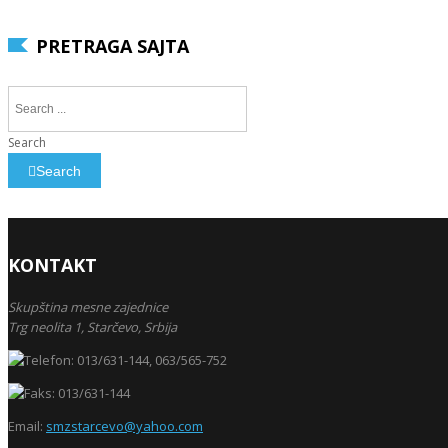
PRETRAGA SAJTA
Search
Search
KONTAKT
Skupština mesne zajednice
Trg neolita 1,
Starčevo,
Srbija
013/631-144, 063/565-752
013/631-144
Email:
smzstarcevo@yahoo.com