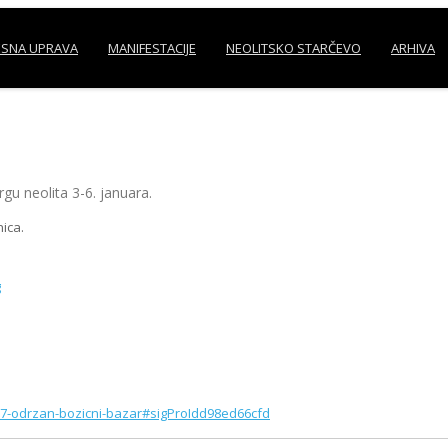
SNA UPRAVA
MANIFESTACIJE
NEOLITSKO STARČEVO
ARHIVA
gu neolita 3-6. januara.
ica.
077-odrzan-bozicni-bazar#sigProIdd98ed66cfd