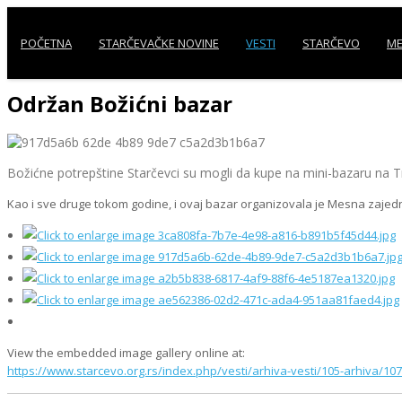
POČETNA
STARČEVAČKE NOVINE
VESTI
STARČEVO
ME
Održan Božićni bazar
Božićne potrepštine Starčevci su mogli da kupe na mini-bazaru na Tr
Kao i sve druge tokom godine, i ovaj bazar organizovala je Mesna zajedn
View the embedded image gallery online at:
https://www.starcevo.org.rs/index.php/vesti/arhiva-vesti/105-arhiva/1