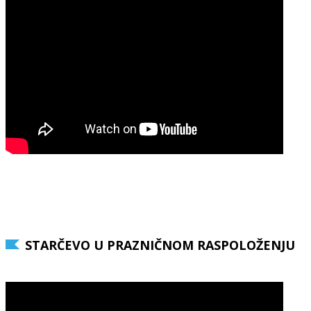
STARČEVO U PRAZNIČNOM RASPOLOŽENJU