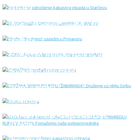
23. Starčevačka tamburica u nedelju 26.
oktobra
Džudo: “Akademci“ uspešni u Prnjavoru
FUDBAL: Nakon dobrog starta, loša serija
rezultata
IZVIĐAŠTVO: Izviđački tabor na moru
ODRŽANA SEDMA PO REDU “ŽABARIJADA“:
Druženje uz riblju čorbu
Stranci u muzeju
Vladislava Maksimović, GRADSKA VEĆNICA
ZA POLjOPRIVREDU I RURALNI RAZVOJ:
Pomažemo naše poljoprivrednike
RASPORED ODNOŠENJA KABASTOG
OTPADA