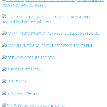
STARČEVU: Novi konji i novogodišnja bajka
u Ergeli ”Merac”
RADOVI NA INFRASTRUKTURI:
Rekonstrukcija Subotičke i Bečejske
BARANjSKI MUZIČARI LAUREATI 23.
STARČEVAČKE TAMBURICE
PODELA NOVOGODIŠNJIH PAKETIĆA
RAGBI DAN U STARČEVU:
SLIKA MESECA
Ragbi: Turnir u Beogradu
FUDBAL: Promenjive igre fudbalera Borca
Odnošenje kabastog otpada