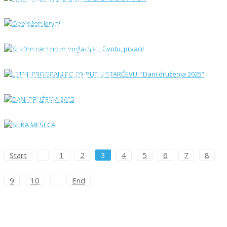
Obeležen kirvaj
Srećno vam novo poglavlje u životu, prvaci!
LETNJI PROGRAM PO 29. PUT U STARČEVU:
“Dani druženja 2025“
DANI DRUŽENJA 2025
SLIKA MESECA
Start
1
2
3
4
5
6
7
8
9
10
End