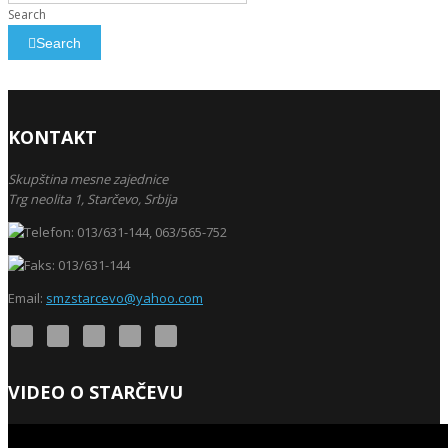
Search
Search
KONTAKT
Skupština mesne zajednice
Trg neolita 1,
Starčevo,
Srbija
013/631-144, 063/565-752
013/631-144
Email:
smzstarcevo@yahoo.com
VIDEO O STARČEVU