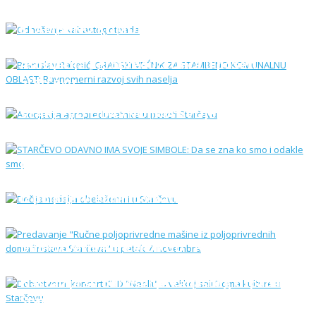
Branislav Raketić, GRADSKI VEĆNIK ZA
STAMBENO KOMUNALNU OBLAST:
Ravnomerni razvoj svih naselja
Asocijacija agropreduzetnica u poseti
Starčevu
STARČEVO ODAVNO IMA SVOJE SIMBOLE:
Da se zna ko smo i odakle smo
Dečija nedelja obeležena i u Starčevu
Predavanje "Ručne poljoprivredne mašine
iz poljoprivrednih domaćinstava Starčeva"
u petak 7. novembra
Dobrotvorni koncert KUD "Neolit" u
velikoj sali Doma kulture u Starčevu
Nastavlja se odnošenje kabastog otpada u
Starčevu