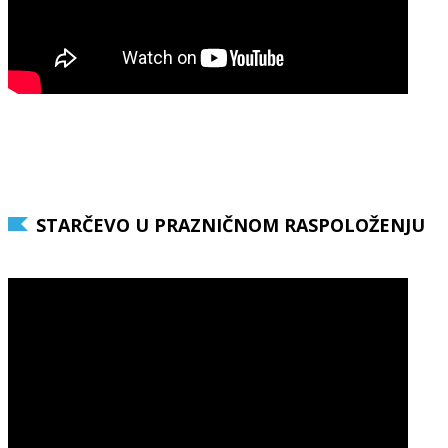
STARČEVO U PRAZNIČNOM RASPOLOŽENJU