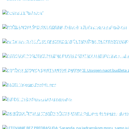
POČELA NOVA ŠKOLSKA GODINA: Polazak u ško
mr Tatjana Božić, ČLAN GRADSKOG VEĆA ZADU
OGROMNE POSLEDICE PALJENJA BILJNIH OSTATA
ODRŽANA SEDNICA SAVETA MESNE ZAJEDNICE: U
RAGBI: Veterani Dorćola prvi
FUDBAL: Pobeda ma startu prvenstva
ZAVRŠENA ŽETVA U STARČEVAČKOM ATARU: Od n
LETOVANJE BEZ PREDRASUDA: Saranda, na Jad