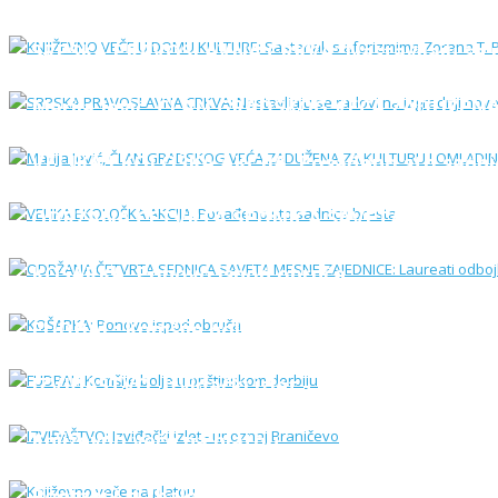
SRPSKA PRAVOSLAVNA CRKVA: Nastavljaju se ra
Marija Jević, ČLAN GRADSKOG VEĆA ZADUŽENA
VELIKA EKOLOŠKA AKCIJA: Posađeno sto sadni
ODRŽANA ČETVRTA SEDNICA SAVETA MESNE ZAJED
KOŠARKA: Ponovo ispod obruča
FUDBAL: Komšije bolje u opštinskom derbiju
IZVIĐAŠTVO: Izviđački izlet - upoznaj Braničev
Književno veče na platou
Postani i ti "balerina"