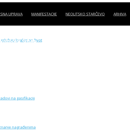
SNA UPRAVA
MANIFESTACIJE
NEOLITSKO STARČEVO
ARHIVA
 PANČEVA: Pančevci zaslužuju kvalitetan život
 komore Srbije
ijal za Radakoviće
 istim tempom u 2021.
 KILOMETARA: Završni radovi na gasifikaciji
EDNICE: Dodeljeno priznanje nagrađenima