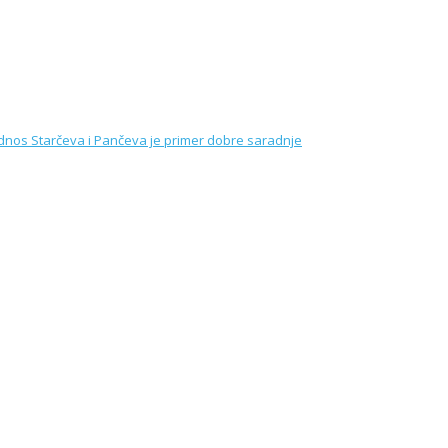
A GRADA PANČEVA: Odnos Starčeva i Pančeva je 
!
 aforizmima Zorana T. Popovića