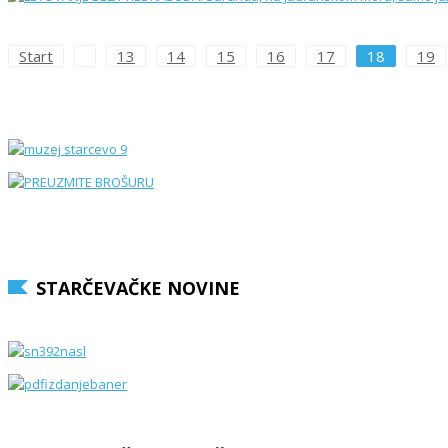
Start
13
14
15
16
17
18
19
STARČEVAČKE NOVINE