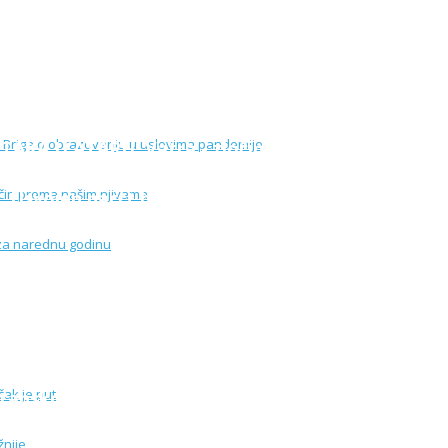
lu u novom okruženju
ŽENA ZA OBRAZOVANJE: Briga o obrazovanju u us
KA U ATARU: Vatra - zločin prema našim njiva
svojen nacrt budžeta za narednu godinu
jive do trpeze – dugačak je put
ranskom moru, samo južnije