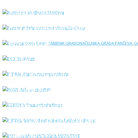
Popravak kolovoza u pet ulica u Starčevu
Dragana Kuprešanin, ZAMENIK GRADONAČELNIK
EKO: Recikliraj!
FUDBAL: Prekinuta serija pobeda
RAGBI: Nižu se rezultati
Novogodišnji dekor na Trgu neolita
ODBOJKA: Prva pobeda Borca
FUDBAL: Serija od pet pobeda fudbalera Borca
EKO – recikliraj! EKOLOŠKA AKCIJA TRAJE
KNJIŽEVNO VEČE U DOMU KULTURE: Sastanak s