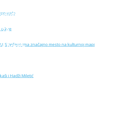
dovi na izgradnji nove crkve
 ZA KULTURU I OMLADINU: Starčevo ima značajno
ca bresta
NICE: Laureati odbojkaši i Hadži Miletić
o