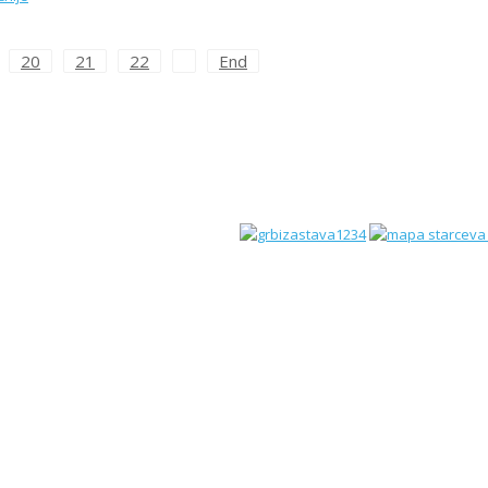
20
21
22
End