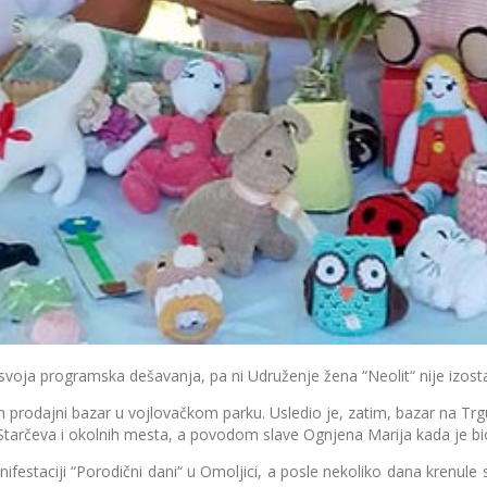
 svoja programska dešavanja, pa ni Udruženje žena “Neolit“ nije izostalo
držan prodajni bazar u vojlovačkom parku. Usledio je, zatim, bazar na T
 iz Starčeva i okolnih mesta, a povodom slave Ognjena Marija kada je b
aciji “Porodični dani“ u Omoljici, a posle nekoliko dana krenule s