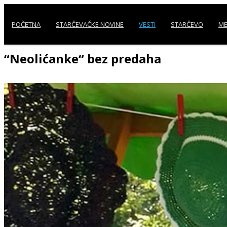
POČETNA
STARČEVAČKE NOVINE
VESTI
STARČEVO
ME
“Neolićanke“ bez predaha