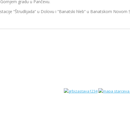
u Gornjem gradu u Pančevu.
je “Štrudlijada“ u Dolovu i “Banatski hleb“ u Banatskom Novom S