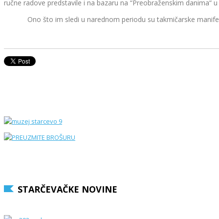
ručne radove predstavile i na bazaru na “Preobraženskim danima“ 
Ono što im sledi u narednom periodu su takmičarske manifestaci
STARČEVAČKE NOVINE