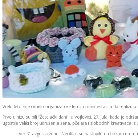
Vrelo leto nije omelo organizatore letnjih manifestacija da realizuju
Prvo u nizu su bili “Žetelački dani“ u Vojlovici, 27. jula, kada je o
ugostile veliki broj udruženja žena, pčelara i slobodnih kreativaca
Već 7. avgusta žene “Neolita“ su nastupile na bazaru na manifest