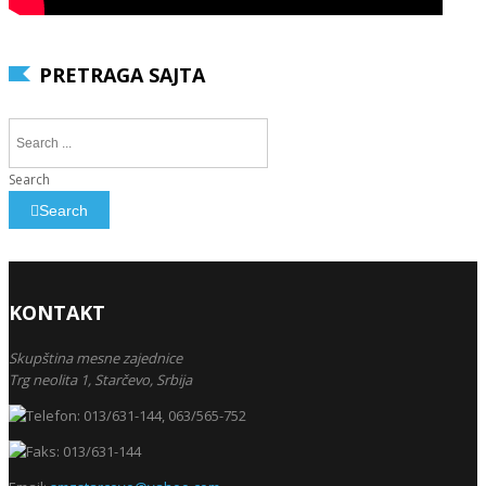
PRETRAGA SAJTA
Search
Search
KONTAKT
Skupština mesne zajednice
Trg neolita 1,
Starčevo,
Srbija
013/631-144, 063/565-752
013/631-144