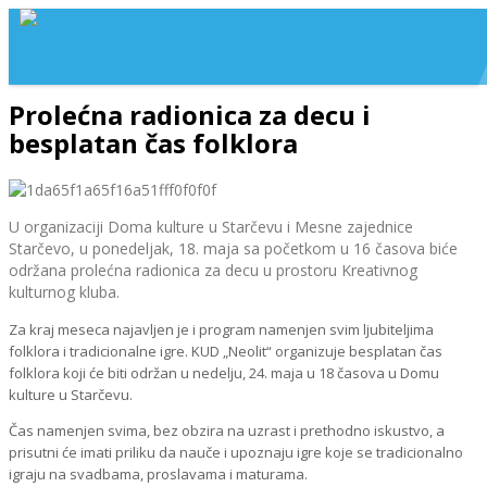
Prolećna radionica za decu i
besplatan čas folklora
U organizaciji Doma kulture u Starčevu i Mesne zajednice
Starčevo, u ponedeljak, 18. maja sa početkom u 16 časova biće
održana prolećna radionica za decu u prostoru Kreativnog
kulturnog kluba.
Za kraj meseca najavljen je i program namenjen svim ljubiteljima
folklora i tradicionalne igre. KUD „Neolit“ organizuje besplatan čas
folklora koji će biti održan u nedelju, 24. maja u 18 časova u Domu
kulture u Starčevu.
Čas namenjen svima, bez obzira na uzrast i prethodno iskustvo, a
prisutni će imati priliku da nauče i upoznaju igre koje se tradicionalno
igraju na svadbama, proslavama i maturama.