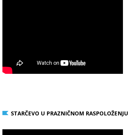
STARČEVO U PRAZNIČNOM RASPOLOŽENJU