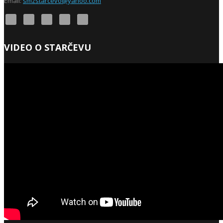
Email:
smzstarcevo@yahoo.com
VIDEO O STARČEVU