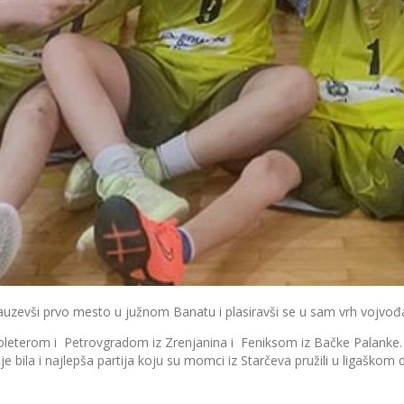
zevši prvo mesto u južnom Banatu i plasiravši se u sam vrh vojvođa
oleterom i Petrovgradom iz Zrenjanina i Feniksom iz Bačke Palanke. B
 bila i najlepša partija koju su momci iz Starčeva pružili u ligaškom d