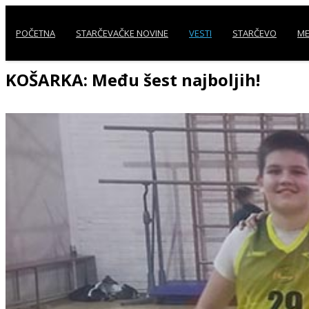
POČETNA
STARČEVAČKE NOVINE
VESTI
STARČEVO
ME
KOŠARKA: Među šest najboljih!