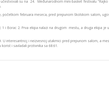
estvovali su na 24. Međunarodnom mini-basket festivalu “Rajko Ž
.
etkom februara meseca, pred prepunom školskom salom, ugostili su
 Borac 2. Prva ekipa nalazi na drugom mestu, a druga ekipa je u s
nteresantnoj i neizvesnoj utakmici pred prepunom salom, a mesta ni
 korist i savladali protivnika sa 68:61.