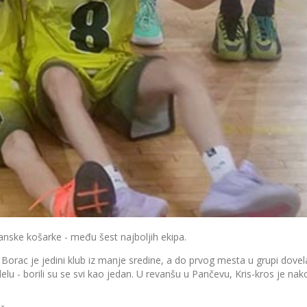
nske košarke - među šest najboljih ekipa.
orac je jedini klub iz manje sredine, a do prvog mesta u grupi dove
elu - borili su se svi kao jedan. U revanšu u Pančevu, Kris-kros je nak