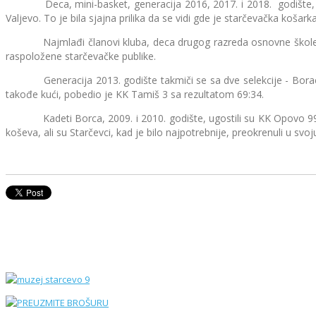
Deca, mini-basket, generacija 2016, 2017. i 2018. godište, uč
Valjevo. To je bila sjajna prilika da se vidi gde je starčevačka košarka
Najmlađi članovi kluba, deca drugog razreda osnovne škole, poč
raspoložene starčevačke publike.
Generacija 2013. godište takmiči se sa dve selekcije - Borac 1 i
takođe kući, pobedio je KK Tamiš 3 sa rezultatom 69:34.
Kadeti Borca, 2009. i 2010. godište, ugostili su KK Opovo 99. U i
koševa, ali su Starčevci, kad je bilo najpotrebnije, preokrenuli u svoju