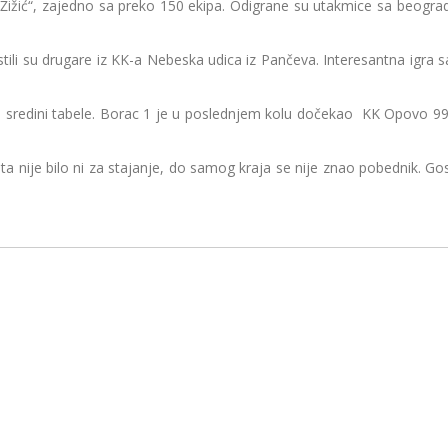
ižić“, zajedno sa preko 150 ekipa. Odigrane su utakmice sa beog
 drugare iz KK-a Nebeska udica iz Pančeva. Interesantna igra sa 
redini tabele. Borac 1 je u poslednjem kolu dočekao KK Opovo 99 i
je bilo ni za stajanje, do samog kraja se nije znao pobednik. Gost