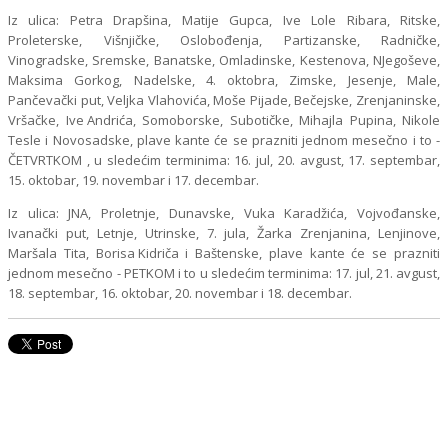
Iz ulica: Petra Drapšina, Matije Gupca, Ive Lole Ribara, Ritske,
Proleterske, Višnjičke, Oslobođenja, Partizanske, Radničke,
Vinogradske, Sremske, Banatske, Omladinske, Kestenova, NJegoševe,
Maksima Gorkog, Nadelske, 4. oktobra, Zimske, Jesenje, Male,
Pančevački put, Veljka Vlahovića, Moše Pijade, Bečejske, Zrenjaninske,
Vršačke, Ive Andrića, Somoborske, Subotičke, Mihajla Pupina, Nikole
Tesle i Novosadske, plave kante će se prazniti jednom mesečno i to -
ČETVRTKOM , u sledećim terminima: 16. jul, 20. avgust, 17. septembar,
15. oktobar, 19. novembar i 17. decembar.
Iz ulica: JNA, Proletnje, Dunavske, Vuka Karadžića, Vojvođanske,
Ivanački put, Letnje, Utrinske, 7. jula, Žarka Zrenjanina, Lenjinove,
Maršala Tita, Borisa Kidriča i Baštenske, plave kante će se prazniti
jednom mesečno - PETKOM i to u sledećim terminima: 17. jul, 21. avgust,
18. septembar, 16. oktobar, 20. novembar i 18. decembar.