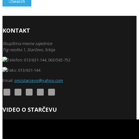
Search
KONTAKT
Skupština mesne zajednice
Trg neolita 1,
Starčevo,
Srbija
013/631-144, 063/565-752
013/631-144
Email:
smzstarcevo@yahoo.com
VIDEO O STARČEVU