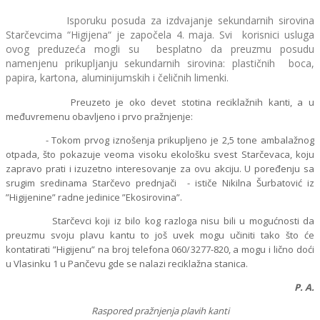
Isporuku posuda za izdvajanje sekundarnih sirovina
Starčevcima “Higijena“ je započela 4. maja. Svi korisnici usluga
ovog preduzeća mogli su besplatno da preuzmu posudu
namenjenu prikupljanju sekundarnih sirovina: plastičnih boca,
papira, kartona, aluminijumskih i čeličnih limenki.
Preuzeto je oko devet stotina reciklažnih kanti, a u
međuvremenu obavljeno i prvo pražnjenje:
- Tokom prvog iznošenja prikupljeno je 2,5 tone ambalažnog
otpada, što pokazuje veoma visoku ekološku svest Starčevaca, koju
zapravo prati i izuzetno interesovanje za ovu akciju. U poređenju sa
srugim sredinama Starčevo prednjači - ističe Nikilna Šurbatović iz
”Higijenine” radne jedinice ”Ekosirovina”.
Starčevci koji iz bilo kog razloga nisu bili u mogućnosti da
preuzmu svoju plavu kantu to još uvek mogu učiniti tako što će
kontatirati ”Higijenu” na broj telefona 060/3277-820, a mogu i lično doći
u Vlasinku 1 u Pančevu gde se nalazi reciklažna stanica.
P. A.
Raspored pražnjenja plavih kanti