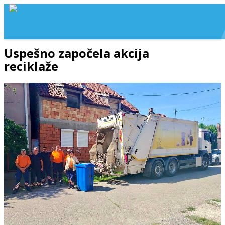
Uspešno započela akcija
reciklaže