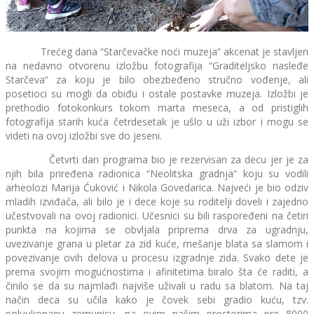
Trećeg dana “Starčevačke noći muzeja“ akcenat je stavljen
na nedavno otvorenu izložbu fotografija “Graditeljsko nasleđe
Starčeva“ za koju je bilo obezbeđeno stručno vođenje, ali
posetioci su mogli da obiđu i ostale postavke muzeja. Izložbi je
prethodio fotokonkurs tokom marta meseca, a od pristiglih
fotografija starih kuća četrdesetak je ušlo u uži izbor i mogu se
videti na ovoj izložbi sve do jeseni.
Četvrti dan programa bio je rezervisan za decu jer je za
njih bila priređena radionica “Neolitska gradnja“ koju su vodili
arheolozi Marija Ćuković i Nikola Govedarica. Najveći je bio odziv
mladih izviđača, ali bilo je i dece koje su roditelji doveli i zajedno
učestvovali na ovoj radionici. Učesnici su bili raspoređeni na četiri
punkta na kojima se obvljala priprema drva za ugradnju,
uvezivanje grana u pletar za zid kuće, mešanje blata sa slamom i
povezivanje ovih delova u procesu izgradnje zida. Svako dete je
prema svojim mogućnostima i afinitetima biralo šta će raditi, a
činilo se da su najmlađi najviše uživali u radu sa blatom. Na taj
način deca su učila kako je čovek sebi gradio kuću, tzv.
poluukopanu zemunicu, na ovim našim prostorima pre 8000