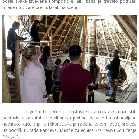
posle svake izvedene kompozicije, ali i kada je trebalo podržati
mlade muzičare pred izlazak na scenu.
Ugođaj te večeri je nastavljen uz obilazak muzejskih
postavki, a prisutni su imali priliku prvi put da vide i tri obnovljene
neolitske kuće čija je rekonstrukcija rađena tokom ovog proleća
uz podršku Grada Pančeva, Mesne zajednice Starčevo i udruženja
“Pagus“.