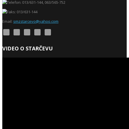
013/631-144, 063/565-752
013/631-144
Email:
smzstarcevo@yahoo.com
VIDEO O STARČEVU