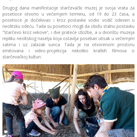
Drugog dana manifestacije starčevački muzej je svoja vrata za
posetioce otvorio u večernjem terminu, od 19 do 23 časa, a
posetioce je dočekivao i kroz postavke vodio vodič odeven u
neolitsku odeću. Tada su posetioci mogli da obiđu stalnu postavku
“Starčevo kroz vekove“, i dve prateće izložbe, a u dvorištu muzeja
repliku neoltskog naselja koja ostavlja poseban utisak u večernjim
satima i uz zalazak sunca. Tada je na otvorenom prostoru
emitovana i video-projekcija nekoliko kratkih filmova o
starčevačkoj kulturi.