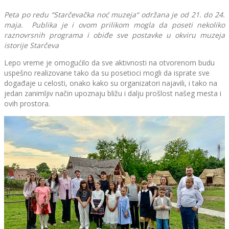
Peta po redu “Starčevačka noć muzeja“ održana je od 21. do 24.
maja. Publika je i ovom prilikom mogla da poseti nekoliko
raznovrsnih programa i obiđe sve postavke u okviru muzeja
istorije Starčeva
Lepo vreme je omogućilo da sve aktivnosti na otvorenom budu
uspešno realizovane tako da su posetioci mogli da isprate sve
događaje u celosti, onako kako su organizatori najavili, i tako na
jedan zanimljiv način upoznaju bližu i dalju prošlost našeg mesta i
ovih prostora.