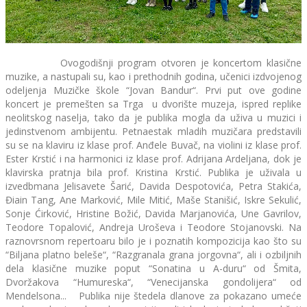
Ovogodišnji program otvoren je koncertom klasične
muzike, a nastupali su, kao i prethodnih godina, učenici izdvojenog
odeljenja Muzičke škole “Jovan Bandur“. Prvi put ove godine
koncert je premešten sa Trga u dvorište muzeja, ispred replike
neolitskog naselja, tako da je publika mogla da uživa u muzici i
jedinstvenom ambijentu. Petnaestak mladih muzičara predstavili
su se na klaviru iz klase prof. Anđele Buvač, na violini iz klase prof.
Ester Krstić i na harmonici iz klase prof. Adrijana Ardeljana, dok je
klavirska pratnja bila prof. Kristina Krstić. Publika je uživala u
izvedbmana Jelisavete Šarić, Davida Despotovića, Petra Stakića,
Điain Tang, Ane Marković, Mile Mitić, Maše Stanišić, Iskre Sekulić,
Sonje Ćirković, Hristine Božić, Davida Marjanovića, Une Gavrilov,
Teodore Topalović, Andreja Uroševa i Teodore Stojanovski. Na
raznovrsnom repertoaru bilo je i poznatih kompozicija kao što su
“Biljana platno beleše“, “Razgranala grana jorgovna“, ali i ozbiljnih
dela klasične muzike poput “Sonatina u A-duru“ od Šmita,
Dvoržakova “Humureska“, “Venecijanska gondolijera“ od
Mendelsona... Publika nije štedela dlanove za pokazano umeće