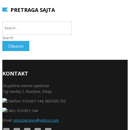
PRETRAGA SAJTA
Search
Search
KONTAKT
Skupština mesne zajednice
Trg neolita 1,
Starčevo,
Srbija
013/631-144, 063/565-752
013/631-144
Email:
smzstarcevo@yahoo.com