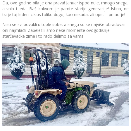
Da, ove godine bila je ona prava! Januar ispod nule, mnogo snega,
a vala i leda. Baš kakvom je pamte starije generacije! Istina, ne
traje taj ledeni ciklus toliko dugo, kao nekada, ali opet – prijao je!
Nisu se svi povukli u tople sobe, a snegu su se najviše obradovali
oni najmlađi. Zabeležili smo neke momente ovogodišnje
starčevačke zime i to rado delimo sa vama.