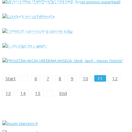
Uskršnji koncert folkloraša
“Volejbol“ u novoj ulozi i novom ruhu
Festival knjige u aprilu
PROLEĆNA AKCIJA UREĐENJA NASELJA:
Sledi „April – mesec čistoće“
Start
6
7
8
9
10
11
12
13
14
15
End