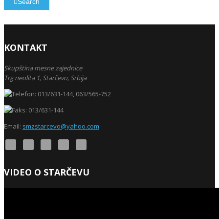
Search
KONTAKT
Skupština mesne zajednice
Trg neolita 1,
Starčevo,
Srbija
013/631-144, 063/565-752
013/631-144
Email:
smzstarcevo@yahoo.com
VIDEO O STARČEVU