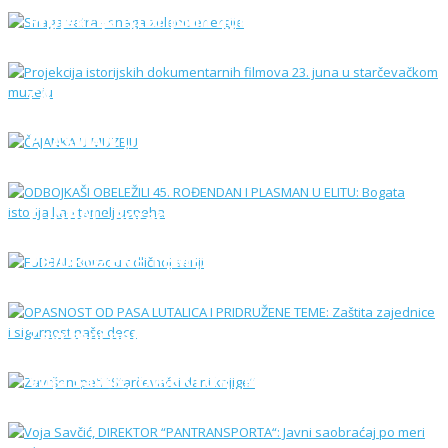
Projekcija istorijskih dokumentarnih
filmova 23. juna u starčevačkom muzeju
ČAJANKA U MUZEJU
ODBOJKAŠI OBELEŽILI 45. ROĐENDAN I
PLASMAN U ELITU: Bogata istorija kao
temelј uspeha
FUDBAL: Borac u odličnoj seriji
OPASNOST OD PASA LUTALICA I
PRIDRUŽENE TEME: Zaštita zajednice i
sigurnost naše dece
Završeni peti “Starčevački dani knjige“
Voja Savčić, DIREKTOR “PANTRANSPORTA“:
Javni saobraćaj po meri građana