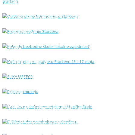
Održana druga Noć muzeja u Starčevu
Prolećno uređenje Starčeva
Kako do bezbedne škole i lokalne
zajednice?
Noć muzeja ove godine u Starčevu 13. i 17.
maja
SLIKA MESECA
Dolovci u muzeju
Upis dece u izdvojeno odelјenje Muzičke
škole
FUDBAL: Lider na tabeli pao u Starčevu
VELIKI USPEH STARČEVAČKE ODBOJKE:
Borac ponovo superligaš!