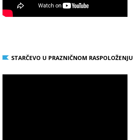
STARČEVO U PRAZNIČNOM RASPOLOŽENJU