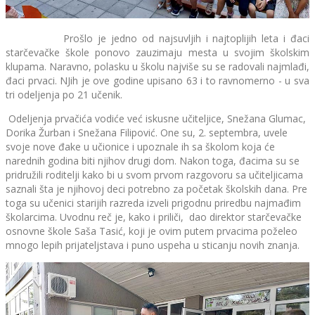
Prošlo je jedno od najsuvljih i najtoplijih leta i đaci
starčevačke škole ponovo zauzimaju mesta u svojim školskim
klupama. Naravno, polasku u školu najviše su se radovali najmlađi,
đaci prvaci. NJih je ove godine upisano 63 i to ravnomerno - u sva
tri odeljenja po 21 učenik.
Odeljenja prvačića vodiće već iskusne učiteljice, Snežana Glumac,
Dorika Žurban i Snežana Filipović. One su, 2. septembra, uvele
svoje nove đake u učionice i upoznale ih sa školom koja će
narednih godina biti njihov drugi dom. Nakon toga, đacima su se
pridružili roditelji kako bi u svom prvom razgovoru sa učiteljicama
saznali šta je njihovoj deci potrebno za početak školskih dana. Pre
toga su učenici starijih razreda izveli prigodnu priredbu najmađim
školarcima. Uvodnu reč je, kako i priliči, dao direktor starčevačke
osnovne škole Saša Tasić, koji je ovim putem prvacima poželeo
mnogo lepih prijateljstava i puno uspeha u sticanju novih znanja.