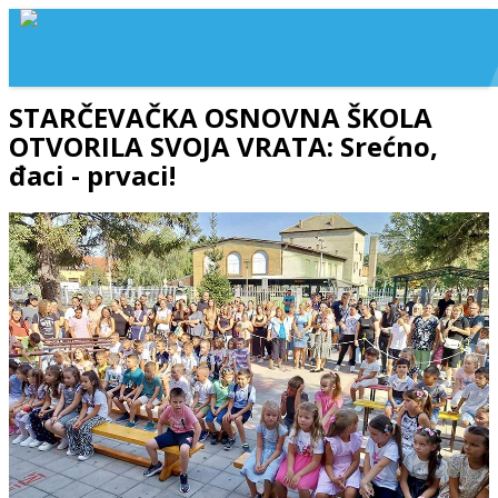
STARČEVAČKA OSNOVNA ŠKOLA
OTVORILA SVOJA VRATA: Srećno,
đaci - prvaci!