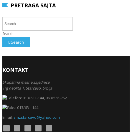
PRETRAGA SAJTA
Search
Search
KONTAKT
Skupština mesne zajednice
Trg neolita 1,
Starčevo,
Srbija
013/631-144, 063/565-752
013/631-144
Email:
smzstarcevo@yahoo.com