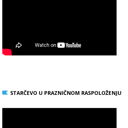
STARČEVO U PRAZNIČNOM RASPOLOŽENJU