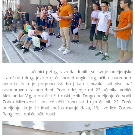
I učenici petog razreda dobili su svoje odeljenjske
starešine i drugi jezik koji će, pored engleskog, učiti u narednom
periodu. NJih je potpuno isti broj kao i prvaka, ali nisu baš
ravnopravno raspoređeni. Prvo odeljenje od 22 učenika vodiće
Aleksandar Vig, a oni će učiti ruski jezik. Drugo odeljenje će voditi
Zorka Milenković i oni će učiti francuski. I njih će biti 22. Treće
odeljenje, koje će imati nešto manje đaka, 19, vodiće Zorana
Rangelov i oni će učiti ruski.