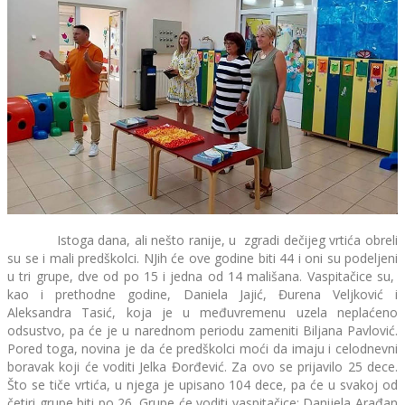
Istoga dana, ali nešto ranije, u zgradi dečijeg vrtića obreli
su se i mali predškolci. NJih će ove godine biti 44 i oni su podeljeni
u tri grupe, dve od po 15 i jedna od 14 mališana. Vaspitačice su,
kao i prethodne godine, Daniela Jajić, Đurena Veljković i
Aleksandra Tasić, koja je u međuvremenu uzela neplaćeno
odsustvo, pa će je u narednom periodu zameniti Biljana Pavlović.
Pored toga, novina je da će predškolci moći da imaju i celodnevni
boravak koji će voditi Jelka Đorđević. Za ovo se prijavilo 25 dece.
Što se tiče vrtića, u njega je upisano 104 dece, pa će u svakoj od
četiri grupe biti po 26. Grupe će voditi vaspitačice: Danijela Arađan