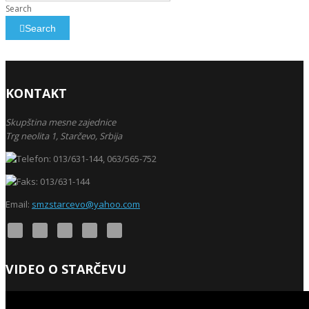
Search
Search
KONTAKT
Skupština mesne zajednice
Trg neolita 1,
Starčevo,
Srbija
013/631-144, 063/565-752
013/631-144
Email:
smzstarcevo@yahoo.com
VIDEO O STARČEVU