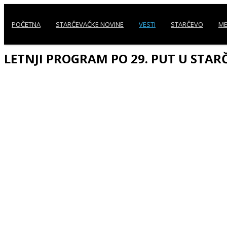
POČETNA
STARČEVAČKE NOVINE
VESTI
STARČEVO
ME
LETNJI PROGRAM PO 29. PUT U STARČ