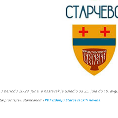
 u periodu 26-29. juna, a nastavak je usledio od 25. jula do 10. av
eštaj pročitajte u štampanom i
PDF izdanju Starčevačkih novina
.