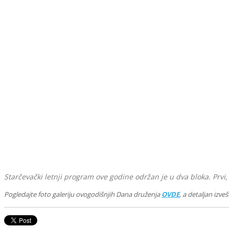
Starčevački letnji program ove godine održan je u dva bloka. Prvi,
Pogledajte foto galeriju ovogodišnjih Dana druženja
OVDE
, a detaljan izv