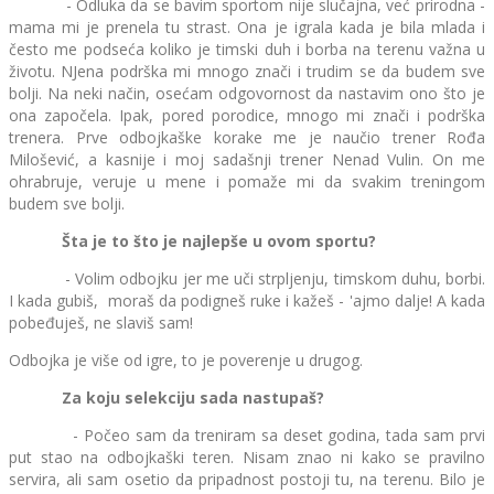
- Odluka da se bavim sportom nije slučajna, već prirodna -
mama mi je prenela tu strast. Ona je igrala kada je bila mlada i
često me podseća koliko je timski duh i borba na terenu važna u
životu. NJena podrška mi mnogo znači i trudim se da budem sve
bolji. Na neki način, osećam odgovornost da nastavim ono što je
ona započela. Ipak, pored porodice, mnogo mi znači i podrška
trenera. Prve odbojkaške korake me je naučio trener Rođa
Milošević, a kasnije i moj sadašnji trener Nenad Vulin. On me
ohrabruje, veruje u mene i pomaže mi da svakim treningom
budem sve bolji.
Šta je to što je najlepše u ovom sportu?
- Volim odbojku jer me uči strpljenju, timskom duhu, borbi.
I kada gubiš, moraš da podigneš ruke i kažeš - 'ajmo dalje! A kada
pobeđuješ, ne slaviš sam!
Odbojka je više od igre, to je poverenje u drugog.
Za koju selekciju sada nastupaš?
- Počeo sam da treniram sa deset godina, tada sam prvi
put stao na odbojkaški teren. Nisam znao ni kako se pravilno
servira, ali sam osetio da pripadnost postoji tu, na terenu. Bilo je