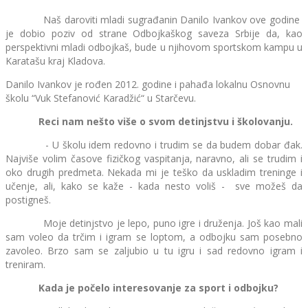
Naš daroviti mladi sugrađanin Danilo Ivankov ove godine
je dobio poziv od strane Odbojkaškog saveza Srbije da, kao
perspektivni mladi odbojkaš, bude u njihovom sportskom kampu u
Karatašu kraj Kladova.
Danilo Ivankov je rođen 2012. godine i pahađa lokalnu Osnovnu
školu “Vuk Stefanović Karadžić“ u Starčevu.
Reci nam nešto više o svom detinjstvu i školovanju.
- U školu idem redovno i trudim se da budem dobar đak.
Najviše volim časove fizičkog vaspitanja, naravno, ali se trudim i
oko drugih predmeta. Nekada mi je teško da uskladim treninge i
učenje, ali, kako se kaže - kada nesto voliš - sve možeš da
postigneš.
Moje detinjstvo je lepo, puno igre i druženja. Još kao mali
sam voleo da trčim i igram se loptom, a odbojku sam posebno
zavoleo. Brzo sam se zaljubio u tu igru i sad redovno igram i
treniram.
Kada je počelo interesovanje za sport i odbojku?