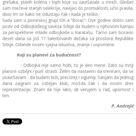
grešaka, plavih kolena i lopti koje su završavale u mreži. Gledao
sam mečeve starijih selekcija, navijao do promuklosti, učio pravila,
divio im se kako ne odustaju čak i kada je teško.
Sada sam u pionirskoj grupi OK-a ”Borac”. Ove godine dobio sam
poziv od Odbojkaškog saveza Srbije da budem u njihovom kampu
za perspektivne mlade odbojkaše u Karatašu. Tamo sam boravio
deset dana sa još 11 talentovanih dečaka sa prostora Republike
Srbije. Odande nosim sjajna iskustva, znanje i uspomene.
Koji su planovi za budućnost?
- Odbojka nije samo hobi, to je deo mene. Zato su moji
planovi ozbiljni i puni strasti. Želim da nastavim da treniram, da se
usavršavam - da budem brži, precizniji i sigurniji. Sanjam da jednog
dana zaigram za ozbiljan klub, možda čak i da nosim dres
reprezentacije. Znam da nije lako, ali verujem u rad, upornost i
tim.
P. Andrejić