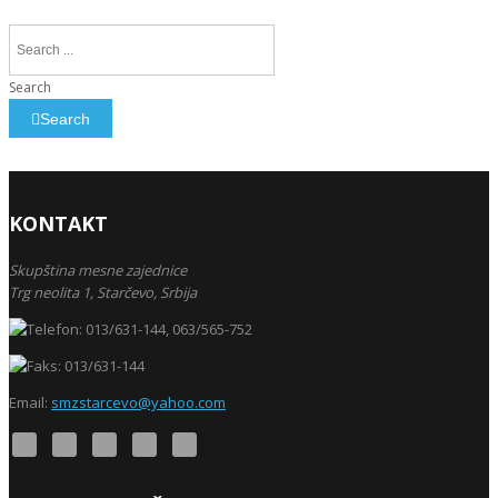
Search
Search
KONTAKT
Skupština mesne zajednice
Trg neolita 1,
Starčevo,
Srbija
013/631-144, 063/565-752
013/631-144
Email:
smzstarcevo@yahoo.com