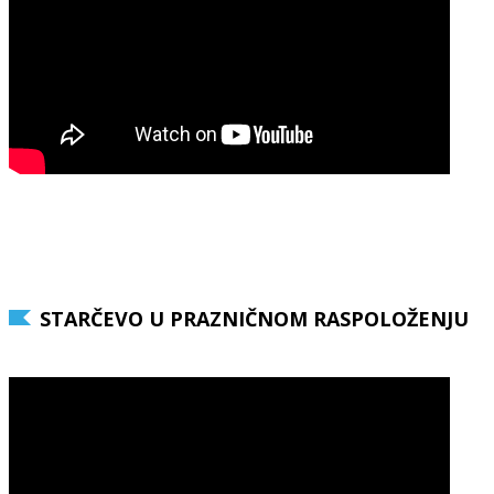
STARČEVO U PRAZNIČNOM RASPOLOŽENJU