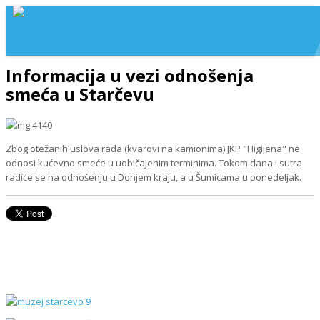
Informacija u vezi odnošenja
smeća u Starčevu
Zbog otežanih uslova rada (kvarovi na kamionima) JKP "Higijena" ne
odnosi kućevno smeće u uobičajenim terminima. Tokom dana i sutra
radiće se na odnošenju u Donjem kraju, a u Šumicama u ponedeljak.