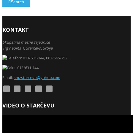
Search
KONTAKT
Skupština mesne zajednice
Trg neolita 1,
Starčevo,
Srbija
013/631-144, 063/565-752
013/631-144
Email:
smzstarcevo@yahoo.com
VIDEO O STARČEVU