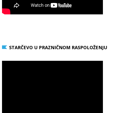
STARČEVO U PRAZNIČNOM RASPOLOŽENJU